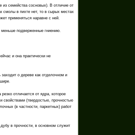
е из семейства сосновых). В отличие от
ак смолы в пихте нет, то в сырых местах
ожет применяться наравне с ней.
ты меньше подверженные гниению.
ейчас и она практически не
ь заходит о дереве как отделочном и
 шире.
 резко отличается от ядра, которое
ми свойствами (твердостью, прочностью
лочных (в частности, паркетных) работ
 дубу в прочности, в основном служит