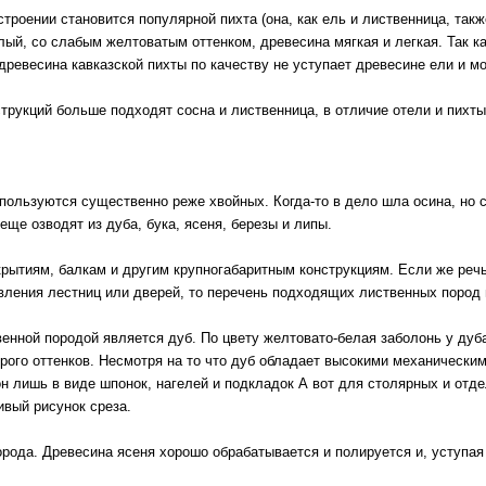
роении становится популярной пихта (она, как ель и лиственница, такж
елый, со слабым желтоватым оттенком, древесина мягкая и легкая. Так к
древесина кавказской пихты по качеству не уступает древесине ели и м
трукций больше подходят сосна и лиственница, в отличие отели и пих
пользуются существенно реже хвойных. Когда-то в дело шла осина, но с
еще озводят из дуба, бука, ясеня, березы и липы.
екрытиям, балкам и другим крупногабаритным конструкциям. Если же реч
вления лестниц или дверей, то перечень подходящих лиственных пород
енной породой является дуб. По цвету желтовато-белая заболонь у дуба
урого оттенков. Несмотря на то что дуб обладает высокими механически
он лишь в виде шпонок, нагелей и подкладок А вот для столярных и отде
ивый рисунок среза.
 порода. Древесина ясеня хорошо обрабатывается и полируется и, уступая