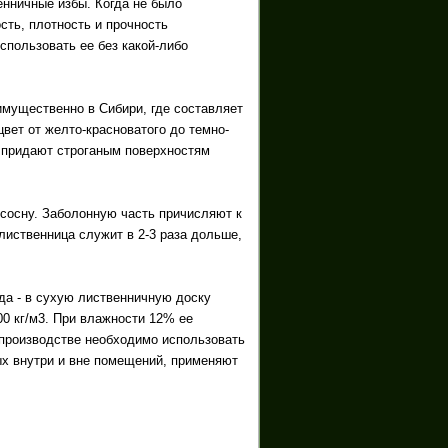
нничные избы. Когда не было
сть, плотность и прочность
пользовать ее без какой-либо
имущественно в Сибири, где составляет
цвет от желто-красноватого до темно-
 придают строганым поверхностям
и сосну. Заболонную часть причисляют к
лиственница служит в 2-3 раза дольше,
да - в сухую лиственничную доску
00 кг/м3. При влажности 12% ее
х производстве необходимо использовать
ых внутри и вне помещений, применяют