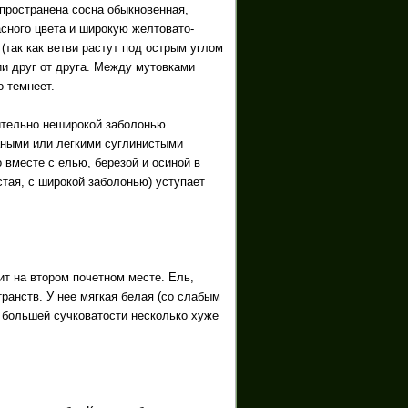
пространена сосна обыкновенная,
сного цвета и широкую желтовато-
так как ветви растут под острым углом
ии друг от друга. Между мутовками
о темнеет.
ительно неширокой заболонью.
аными или легкими суглинистыми
 вместе с елью, березой и осиной в
стая, с широкой заболонью) уступает
ит на втором почетном месте. Ель,
ранств. У нее мягкая белая (со слабым
 большей сучковатости несколько хуже