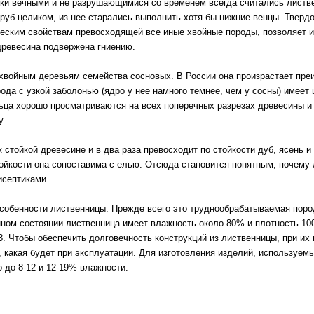
ки вечными и не разрушающимися со временем всегда считались листве
руб целиком, из нее старались выполнить хотя бы нижние венцы. Твердо
еским свойствам превосходящей все иные хвойные породы, позволяет ис
 древесина подвержена гниению.
хвойным деревьям семейства сосновых. В России она произрастает пре
ода с узкой заболонью (ядро у нее намного темнее, чем у сосны) имеет 
ьца хорошо просматриваются на всех поперечных разрезах древесины и
у.
 стойкой древесине и в два раза превосходит по стойкости дуб, ясень 
тойкости она сопоставима с елью. Отсюда становится понятным, почему 
исептиками.
собенности лиственницы. Прежде всего это труднообрабатываемая поро
нном состоянии лиственница имеет влажность около 80% и плотность 10
3. Чтобы обеспечить долговечность конструкций из лиственницы, при и
 какая будет при эксплуатации. Для изготовления изделий, используем
 до 8-12 и 12-19% влажности.