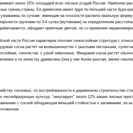
занимает около 15% площадей всех лесных угодий России. Наиболее рас
ных границ страны. Ее древесина имеет ядро по большей части буро-кра
 узнаваемы по сучкам: имеющие на плоскости распила овальную форму (
оверхности группами по 3-4 сучка (мутовками) на определенном расстоян
брабатывается, обладает приятным цветом, но со временем неравномерн
йской части России характерна плотная тонкослойная структура с относ
Рудовая сосна растет на возвышенностях с рыхлыми песчаными, супесч
ослойная, смолистая, с узкой заболонью. Мяндовая сосна растет обычно
очвами и по качеству древесины (она у нее более рыхлая, менее смоли
ейству сосновых, по востребованности в деревянном строительстве сто
х лесообразующих культур, "оккупирует" около 12% наших лесных прост
равнению с сосной обладающая меньшей стойкостью к загниванию, из-за
лговечная.