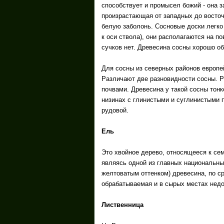
способствует и промысел божий - она 
произрастающая от западных до восточ
белую заболонь. Сосновые доски легко
к оси ствола), они располагаются на п
сучков нет. Древесина сосны хорошо о
Для сосны из северных районов европе
Различают две разновидности сосны. 
почвами. Древесина у такой сосны тонк
низинах с глинистыми и суглинистыми п
рудовой.
Ель
Это хвойное дерево, относящееся к сем
являясь одной из главных национальны
желтоватым оттенком) древесина, по с
обрабатываемая и в сырых местах недо
Лиственница