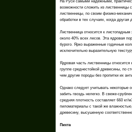
На Руси самыми надежными, практичес
возможности сложить из лиственницы с
лиственницы, по своим физико-механич
обработки в тех случаях, когда другая
Лиственница относится к листопадным 
около 40% всех лесов. Эта ядровая пор
бурого. Ярко выраженные годичные кол
исключительно выразительную текстур
Ядровая часть лиственницы относится к
группе среднестойкой древесины, по с
чем другие породы без пропитки их ант
Однако следует учитывать некоторые о
забить гвоздь нелегко. В свеже-срубле
средняя плотность составляет 660 кг/м
пиломатериалы с такой же влажностью,
древесину, высушенную соответственно
Пихта