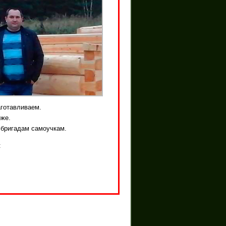
аготавливаем.
оже.
 бригадам самоучкам.
: