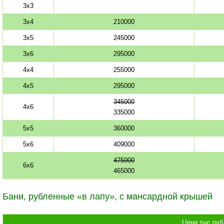
3х3
3х4
210000
3х5
245000
3х6
295000
4х4
255000
4х5
295000
345000
4х6
335000
5х5
360000
5х6
409000
475000
6х6
465000
Бани, рубленные «в лапу», с мансардной крышей
Цена тыс.руб