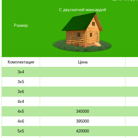
С двускатной мансардой
Размер
Комплектация
Цена
3х4
3х5
3х6
4х4
4х5
345000
4х6
395000
5х5
420000