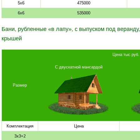
5х6
475000
6х6
535000
Бани, рубленные «в лапу», с выпуском под веранду
крышей
Цена тыс.руб.
С двускатной мансардой
Размер
Комплектация
Цена
3x3+2