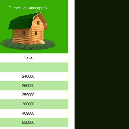
С ломаной мансардой
Цена
240000
260000
259000
360000
409000
535000